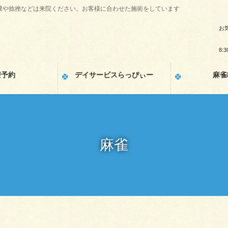
撲や捻挫などは来院ください。お客様に合わせた施術をしています
お
8:3
療予約
デイサービスらっぴぃー
麻雀
麻雀