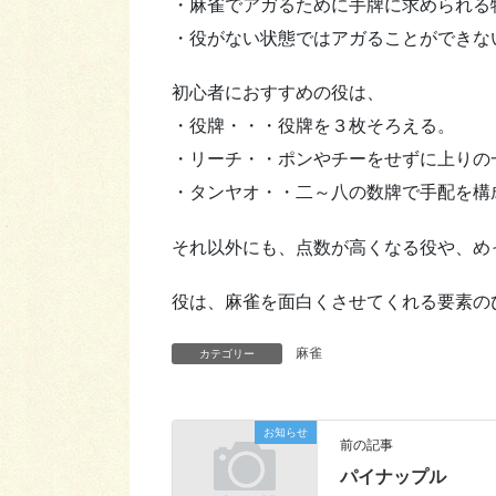
・麻雀でアガるために手牌に求められる
・役がない状態ではアガることができな
初心者におすすめの役は、
・役牌・・・役牌を３枚そろえる。
・リーチ・・ポンやチーをせずに上りの
・タンヤオ・・二～八の数牌で手配を構
それ以外にも、点数が高くなる役や、め
役は、麻雀を面白くさせてくれる要素の
麻雀
カテゴリー
お知らせ
前の記事
パイナップル