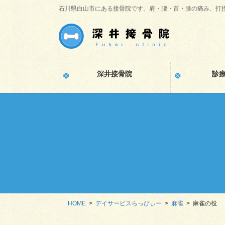
コ
ナ
石川県白山市にある接骨院です。肩・腰・首・膝の痛み、打
ン
ビ
テ
ゲ
ン
ー
ツ
シ
に
ョ
深井接骨院
診
移
ン
動
に
移
動
HOME
デイサービスらっぴぃー
麻雀
麻雀の役